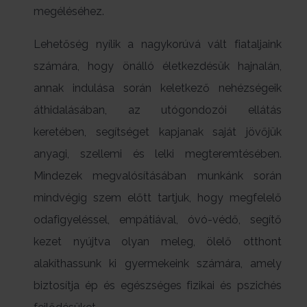
megéléséhez.
Lehetőség nyílik a nagykorúvá vált fiataljaink
számára, hogy önálló életkezdésük hajnalán,
annak indulása során keletkező nehézségeik
áthidalásában, az utógondozói ellátás
keretében, segítséget kapjanak saját jövőjük
anyagi, szellemi és lelki megteremtésében.
Mindezek megvalósításában munkánk során
mindvégig szem előtt tartjuk, hogy megfelelő
odafigyeléssel, empátiával, óvó-védő, segítő
kezet nyújtva olyan meleg, ölelő otthont
alakíthassunk ki gyermekeink számára, amely
biztosítja ép és egészséges fizikai és pszichés