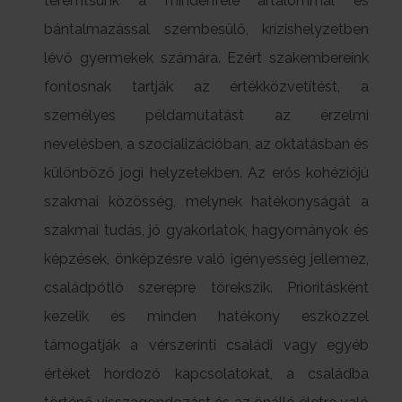
teremtsünk a mindenféle ártalommal és
bántalmazással szembesülő, krízishelyzetben
lévő gyermekek számára. Ezért szakembereink
fontosnak tartják az értékközvetítést, a
személyes példamutatást az érzelmi
nevelésben, a szocializációban, az oktatásban és
különböző jogi helyzetekben. Az erős kohéziójú
szakmai közösség, melynek hatékonyságát a
szakmai tudás, jó gyakorlatok, hagyományok és
képzések, önképzésre való igényesség jellemez,
családpótló szerepre törekszik. Prioritásként
kezelik és minden hatékony eszközzel
támogatják a vérszerinti családi vagy egyéb
értéket hordozó kapcsolatokat, a családba