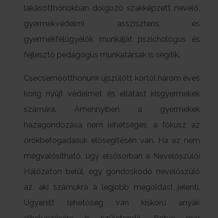
lakásotthonokban dolgozó szakképzett nevelő,
gyermekvédelmi asszisztens és
gyermekfelügyelők munkáját pszichológus és
fejlesztő pedagógus munkatársak is segítik.
Csecsemőotthonunk újszülött kortól három éves
korig nyújt védelmet és ellátást kisgyermekek
számára. Amennyiben a gyermekek
hazagondozása nem lehetséges, a fókusz az
örökbefogadásuk elősegítésén van. Ha ez nem
megvalósítható, úgy elsősorban a Nevelőszülői
Hálózaton belül, egy gondoskodó nevelőszülő
az, aki számukra a legjobb megoldást jelenti.
Ugyanitt lehetőség van kiskorú anyák