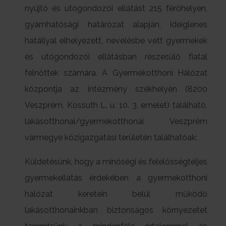
nyújtó és utógondozói ellátást 215 férőhelyen,
gyámhatósági határozat alapján, ideiglenes
hatállyal elhelyezett, nevelésbe vett gyermekek
és utógondozói ellátásban részesülő fiatal
felnőttek számára. A Gyermekotthoni Hálózat
központja az intézmény székhelyén (8200
Veszprém, Kossuth L. u. 10. 3. emelet) található,
lakásotthonai/gyermekotthonai Veszprém
vármegye közigazgatási területén találhatóak:
Küldetésünk, hogy a minőségi és felelősségteljes
gyermekellátás érdekében a gyermekotthoni
hálózat keretein belül működő
lakásotthonainkban biztonságos környezetet