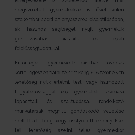
elhelyezésére is születendő, illetve már
megszületett gyermekeikkel is. Őket külön
szakember segíti az anyaszerep elsajátításában,
aki hasznos segítséget nyújt gyermekük
gondozásában, kialakítja és erősíti
felelősségtudatukat.
Különleges gyermekotthonainkban óvodás
kortól egészen fiatal felnőtt korig 8-8 férőhelyen
lehetőség nyílik értelmi, testi, vagy halmozott
fogyatékossággal élő gyermekek számára
tapasztalt és szaktudással rendelkező
munkatársak meghitt, gondoskodó vezetése
mellett a boldog, kiegyensúlyozott, élményekkel
teli, lehetőség szerint teljes gyermekkor