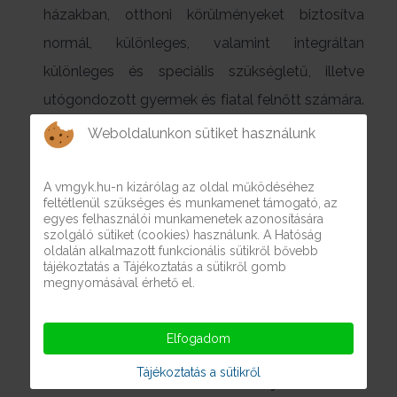
házakban, otthoni körülményeket biztosítva
normál, különleges, valamint integráltan
különleges és speciális szükségletű, illetve
utógondozott gyermek és fiatal felnőtt számára.
Az itt nevelkedő gyermekeknek a biztonság és a
Weboldalunkon sütiket használunk
szeretetteli légkör kialakításán túl fontos, hogy
felkészülhessenek az előttük álló felnőttkor
A vmgyk.hu-n kizárólag az oldal működéséhez
feltétlenül szükséges és munkamenet támogató, az
kihívásaira. Ezért célzottan törekszünk arra, hogy
egyes felhasználói munkamenetek azonosítására
szolgáló sütiket (cookies) használunk. A Hatóság
az életkori sajátosságaiknak és képességeiknek,
oldalán alkalmazott funkcionális sütikről bővebb
tájékoztatás a Tájékoztatás a sütikről gomb
valamint szükségleteiknek megfelelő oktatási-
megnyomásával érhető el.
nevelési feladatokon, fejlesztő-, felzárkóztató-,
habilitációs-, rehabilitációs foglalkozásokon túl a
Elfogadom
neveltjeink képessé váljanak saját háztartás
Tájékoztatás a sütikről
vezetésére, az önálló életvitel elsajátítására is. A