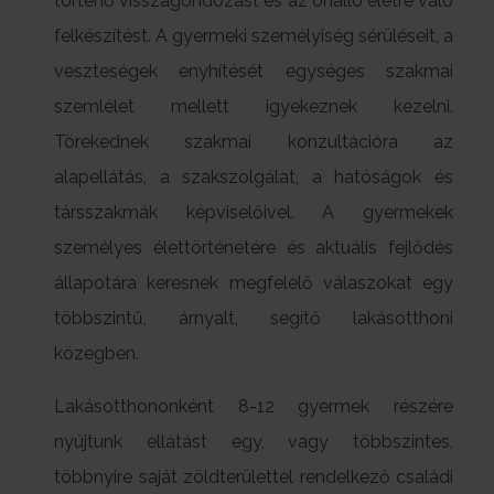
történő visszagondozást és az önálló életre való
felkészítést. A gyermeki személyiség sérüléseit, a
veszteségek enyhítését egységes szakmai
szemlélet mellett igyekeznek kezelni.
Törekednek szakmai konzultációra az
alapellátás, a szakszolgálat, a hatóságok és
társszakmák képviselőivel. A gyermekek
személyes élettörténetére és aktuális fejlődés
állapotára keresnek megfelelő válaszokat egy
többszintű, árnyalt, segítő lakásotthoni
közegben.
Lakásotthononként 8-12 gyermek részére
nyújtunk ellátást egy, vagy többszintes,
többnyire saját zöldterülettel rendelkező családi