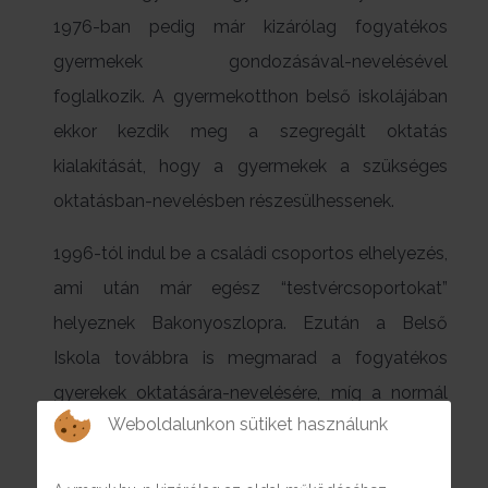
1976-ban pedig már kizárólag fogyatékos
gyermekek gondozásával-nevelésével
foglalkozik. A gyermekotthon belső iskolájában
ekkor kezdik meg a szegregált oktatás
kialakítását, hogy a gyermekek a szükséges
oktatásban-nevelésben részesülhessenek.
1996-tól indul be a családi csoportos elhelyezés,
ami után már egész “testvércsoportokat”
helyeznek Bakonyoszlopra. Ezután a Belső
Iskola továbbra is megmarad a fogyatékos
gyerekek oktatására-nevelésére, míg a normál
Weboldalunkon sütiket használunk
képességű ellátottakét a külső iskola vagy
óvoda látja el.