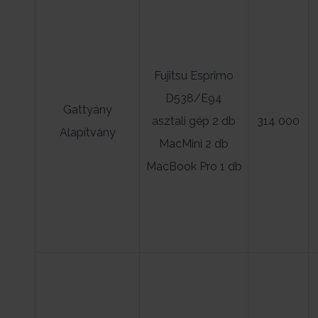
Fujitsu Esprimo
D538/E94
Gattyány
asztali gép 2 db
314 000
Alapítvány
MacMini 2 db
MacBook Pro 1 db