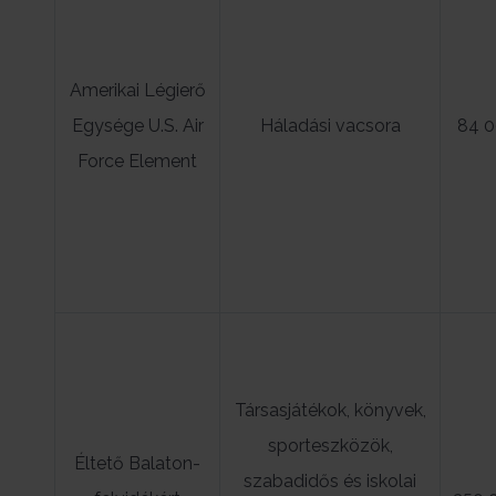
Amerikai Légierő
Egysége U.S. Air
Háladási vacsora
84 
Force Element
Társasjátékok, könyvek,
sporteszközök,
Éltető Balaton-
szabadidős és iskolai