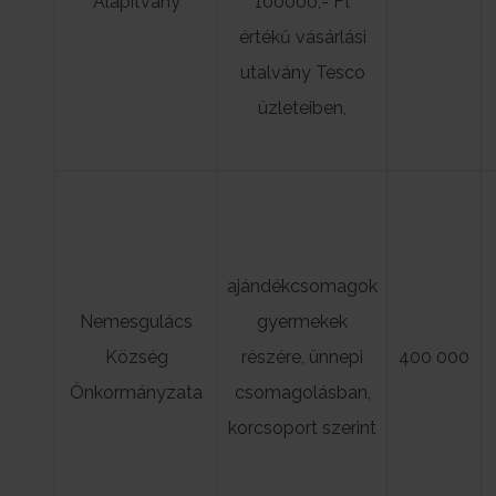
Alapítvány
100000,- Ft
értékű vásárlási
utalvány Tesco
üzleteiben,
ajándékcsomagok
Nemesgulács
gyermekek
Község
részére, ünnepi
400 000
Önkormányzata
csomagolásban,
korcsoport szerint