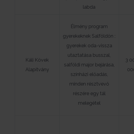
labda
Élmény program
gyerekeknek Salföldön :
gyerekek oda-vissza
utaztatása busszal,
Káli Kövek
3 0
salföldi major bejárása,
Alapítvány
00
színházi előadás,
minden résztvevő
részére egy tál
melegétel