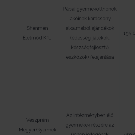
Pápai gyermekotthonok
lakóinak karácsony
Shenmen
alkalmából ajándékok
195 
Életmód Kft.
(édesség, játékok,
készségfejlesztő
eszközök) felajánlása
Az intézményben élő
Veszprém
gyermekek részére az
Megyei Gyermek
ünnep jellegének
450 