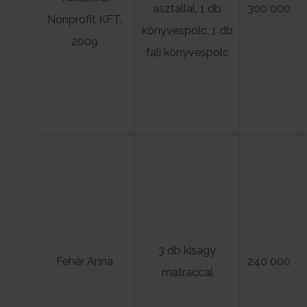
asztallal, 1 db
300 000
Nonprofit KFT.
könyvespolc, 1 db
2009
fali könyvespolc
3 db kiságy
Fehér Anna
240 000
matraccal