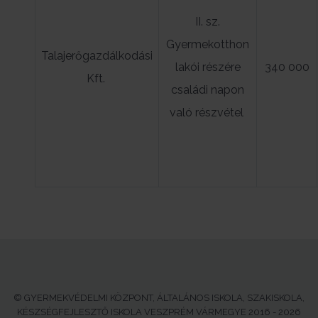
II. sz.
Gyermekotthon
Talajerőgazdálkodási
lakói részére
340 000
Kft.
családi napon
való részvétel
© GYERMEKVÉDELMI KÖZPONT, ÁLTALÁNOS ISKOLA, SZAKISKOLA,
KÉSZSÉGFEJLESZTŐ ISKOLA VESZPRÉM VÁRMEGYE 2016 - 2026