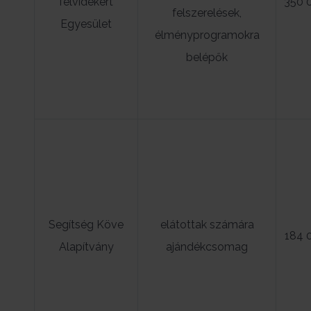
felvidékért
350 
felszerelések,
Egyesület
élményprogramokra
belépők
Segítség Köve
elátottak számára
184 
Alapítvány
ajándékcsomag