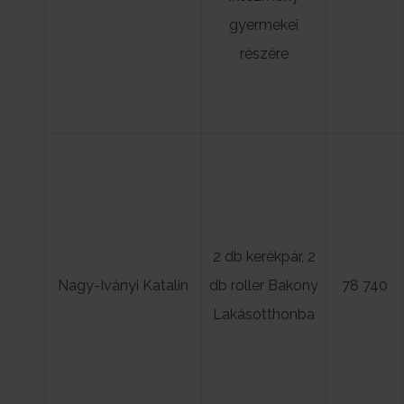
gyermekei
részére
2 db kerékpár, 2
Nagy-Iványi Katalin
db roller Bakony
78 740
Lakásotthonba