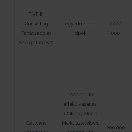
FIVE IN
Consulting
egyedi női bőr
1 000
Tanácsadó és
cipők
000
Szolgáltató Kft.
100000,- Ft
értékű vásárlási
utalvány Media
Gattyány
Markt üzleteiben,
200 000