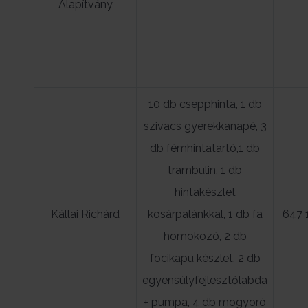
Alapítvány
10 db csepphinta, 1 db
szivacs gyerekkanapé, 3
db fémhintatartó,1 db
trambulin, 1 db
hintakészlet
Kállai Richárd
kosárpalánkkal, 1 db fa
647 
homokozó, 2 db
focikapu készlet, 2 db
egyensúlyfejlesztőlabda
+ pumpa, 4 db mogyoró