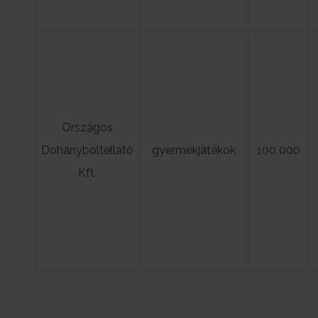
Országos
Dohányboltellátó
gyermekjátékok
100 000
Kft.