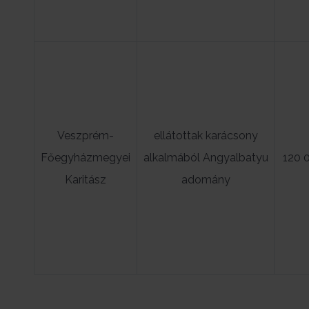
Veszprém-
ellátottak karácsony
Főegyházmegyei
alkalmából Angyalbatyu
120 
Karitász
adomány