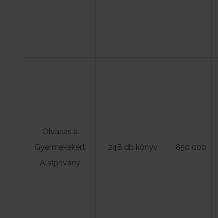
Olvasás a
Gyermekekért
248 db könyv
850 000
Alalpítvány