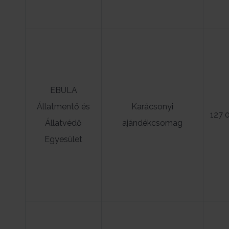
EBULA
Állatmentő és
Karácsonyi
127 
Állatvédő
ajándékcsomag
Egyesület