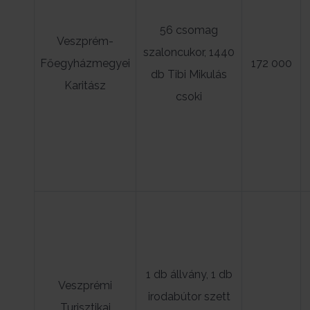
56 csomag
Veszprém-
szaloncukor, 1440
Főegyházmegyei
172 000
db Tibi Mikulás
Karitász
csoki
1 db állvány, 1 db
Veszprémi
irodabútor szett
Turisztikai