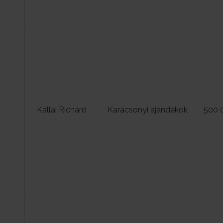
Kállai Richárd
Karácsonyi ajándékok
500 