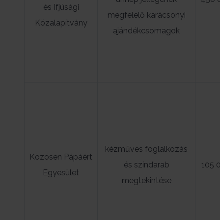
és Ifjúsági
megfelelő karácsonyi
Közalapítvány
ajándékcsomagok
kézműves foglalkozás
Közösen Pápáért
és színdarab
105 
Egyesület
megtekintése