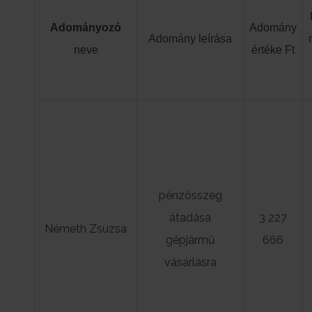
Adományozó
Adomány
Adomány leírása
neve
értéke Ft
pénzösszeg
átadása
3 227
Németh Zsuzsa
gépjármű
666
vásárlásra