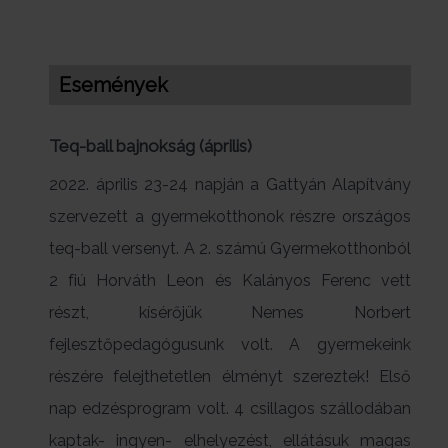
Események
Teq-ball bajnokság (április)
2022. április 23-24 napján a Gattyán Alapítvány
szervezett a gyermekotthonok részre országos
teq-ball versenyt. A 2. számú Gyermekotthonból
2 fiú Horváth Leon és Kalányos Ferenc vett
részt, kísérőjük Nemes Norbert
fejlesztőpedagógusunk volt. A gyermekeink
részére felejthetetlen élményt szereztek! Első
nap edzésprogram volt. 4 csillagos szállodában
kaptak- ingyen- elhelyezést, ellátásuk magas