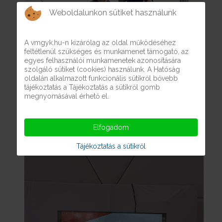
Weboldalunkon sütiket használunk
A vmgyk.hu-n kizárólag az oldal működéséhez
feltétlenül szükséges és munkamenet támogató, az
egyes felhasználói munkamenetek azonosítására
szolgáló sütiket (cookies) használunk. A Hatóság
oldalán alkalmazott funkcionális sütikről bővebb
tájékoztatás a Tájékoztatás a sütikről gomb
megnyomásával érhető el.
Elfogadom
Tájékoztatás a sütikről