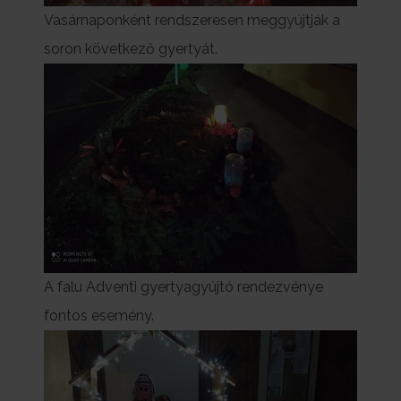
Vasárnaponként rendszeresen meggyújtják a
soron következő gyertyát.
A falu Adventi gyertyagyújtó rendezvénye
fontos esemény.