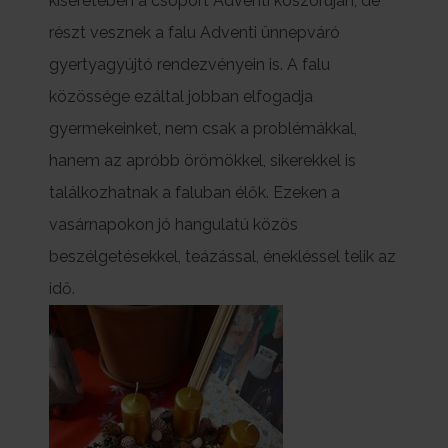
kíséretében a csoport Adventi koszorúján, de
részt vesznek a falu Adventi ünnepváró
gyertyagyújtó rendezvényein is. A falu
közössége ezáltal jobban elfogadja
gyermekeinket, nem csak a problémákkal,
hanem az apróbb örömökkel, sikerekkel is
találkozhatnak a faluban élők. Ezeken a
vasárnapokon jó hangulatú közös
beszélgetésekkel, teázással, énekléssel telik az
idő.