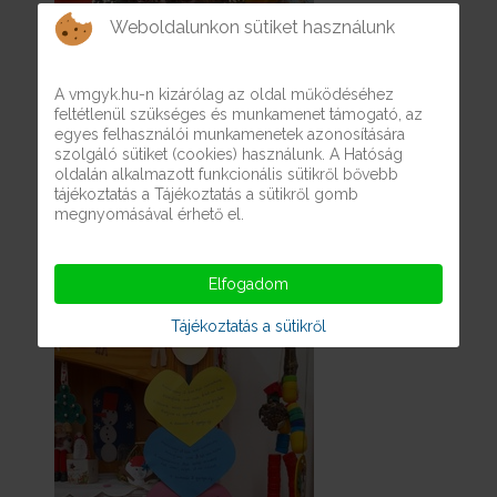
Weboldalunkon sütiket használunk
A vmgyk.hu-n kizárólag az oldal működéséhez
feltétlenül szükséges és munkamenet támogató, az
egyes felhasználói munkamenetek azonosítására
szolgáló sütiket (cookies) használunk. A Hatóság
oldalán alkalmazott funkcionális sütikről bővebb
tájékoztatás a Tájékoztatás a sütikről gomb
megnyomásával érhető el.
Az ünnepvárás része az Adventi készülődés.
Elfogadom
Tájékoztatás a sütikről