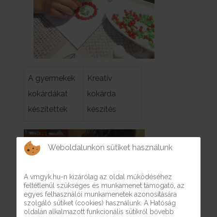
A gyermekek
Kreatív
kokárdákat
kokárda
készítettek
készítés
Weboldalunkon sütiket használunk
A vmgyk.hu-n kizárólag az oldal működéséhez
feltétlenül szükséges és munkamenet támogató, az
egyes felhasználói munkamenetek azonosítására
szolgáló sütiket (cookies) használunk. A Hatóság
oldalán alkalmazott funkcionális sütikről bővebb